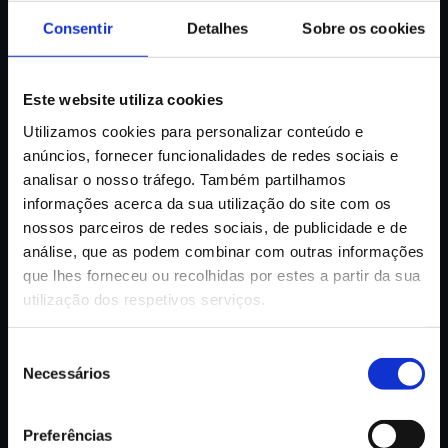
se à comercialização de peças automóveis da
Consentir
Detalhes
Sobre os cookies
marca Mercedes.
Este website utiliza cookies
Utilizamos cookies para personalizar conteúdo e
anúncios, fornecer funcionalidades de redes sociais e
TECNOLOGIA & DISTRIBUIÇÃO
analisar o nosso tráfego. Também partilhamos
MULTIMAC
informações acerca da sua utilização do site com os
Representantes da Sharp em Portugal. Tem
nossos parceiros de redes sociais, de publicidade e de
atualmente 74 funcionários e, para além da sede em
análise, que as podem combinar com outras informações
Lisboa, conta ainda duas filiais, uma no Porto, outra
que lhes forneceu ou recolhidas por estes a partir da sua
em Faro.
utilização dos respetivos serviços.
Seleção
Necessários
de
consentimento
INDÚSTRIA & DECORAÇÃO
QUADRIMÓVEL
Preferências