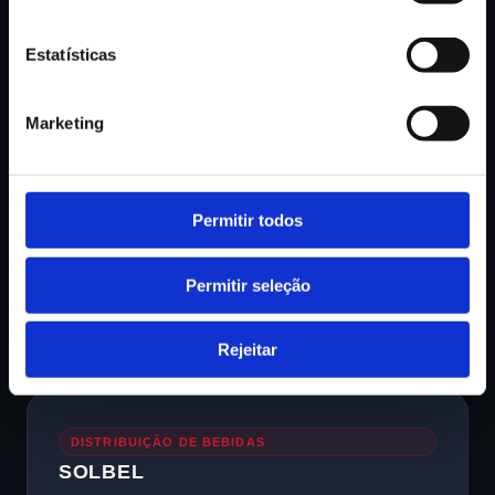
Fabricação e distribuição de artigos de decoração e
artes. Conta com mais de 45 técnicos profissionais
Estatísticas
altamente especializados.
Marketing
MATERIAL ELÉTRICO
Permitir todos
SODISUL
Fundada em 1978, a Sodisul dedica-se à
Permitir seleção
distribuição de material elétrico de norte a sul de
Portugal continental.
Rejeitar
DISTRIBUIÇÃO DE BEBIDAS
SOLBEL