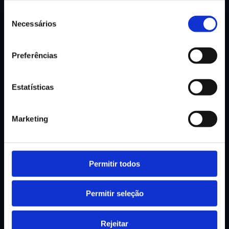
Seleção
Peça Informação ou Demonstração
Necessários
de
TIPO DE PEDIDO
consentimento
Preferências
NOME
Estatísticas
EMAIL PROFISSIONAL
Marketing
TELEFONE / TELEMÓVEL
Permitir todos
Permitir seleção
EMPRESA
Rejeitar