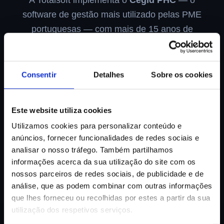
software de gestão mais utilizado pelas PME
portuguesas — com mais de 15 anos de
experiência certificada e suporte dedicado.
Consentir
Detalhes
Sobre os cookies
Quero uma Demo Gratuita →
Ver Soluções
Este website utiliza cookies
Utilizamos cookies para personalizar conteúdo e
anúncios, fornecer funcionalidades de redes sociais e
TOTALSOFT - O nosso negócio é o seu !
analisar o nosso tráfego. Também partilhamos
informações acerca da sua utilização do site com os
nossos parceiros de redes sociais, de publicidade e de
15
+
500
+
97
%
análise, que as podem combinar com outras informações
Anos de Experiência
Implementações
Clientes Satisfeitos
que lhes forneceu ou recolhidas por estes a partir da sua
utilização dos respetivos serviços.