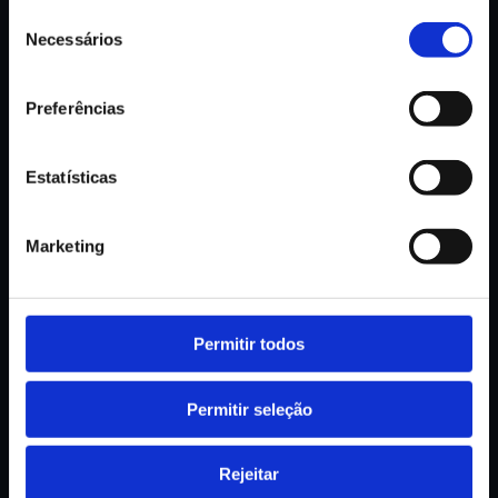
Seleção
Peça Informação ou Demonstração
Necessários
de
TIPO DE PEDIDO
consentimento
Preferências
NOME
Estatísticas
EMAIL PROFISSIONAL
Marketing
TELEFONE / TELEMÓVEL
Permitir todos
Permitir seleção
EMPRESA
Rejeitar