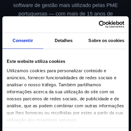
software de gestão mais utilizado pelas PME
portuguesas — com mais de 15 anos de
experiência certificada e suporte dedicado.
Consentir
Detalhes
Sobre os cookies
Quero uma Demo Gratuita →
Ver Soluções
Este website utiliza cookies
Utilizamos cookies para personalizar conteúdo e
anúncios, fornecer funcionalidades de redes sociais e
TOTALSOFT - O nosso negócio é o seu !
analisar o nosso tráfego. Também partilhamos
informações acerca da sua utilização do site com os
nossos parceiros de redes sociais, de publicidade e de
15
+
500
+
97
%
análise, que as podem combinar com outras informações
Anos de Experiência
Implementações
Clientes Satisfeitos
que lhes forneceu ou recolhidas por estes a partir da sua
utilização dos respetivos serviços.